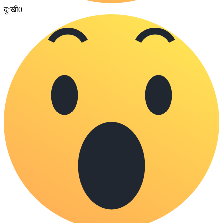
दुःखी
0