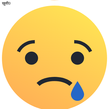
खुसी
0