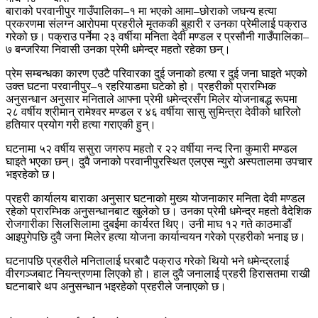
बाराको परवानीपुर गाउँपालिका–१ मा भएको आमा–छोराको जघन्य हत्या
प्रकरणमा संलग्न आरोपमा प्रहरीले मृतककी बुहारी र उनका प्रेमीलाई पक्राउ
गरेको छ। पक्राउ पर्नेमा २३ वर्षीया मनिता देवी मण्डल र प्रसौनी गाउँपालिका–
७ बन्जरिया निवासी उनका प्रेमी धमेन्द्र महतो रहेका छन्।
प्रेम सम्बन्धका कारण एउटै परिवारका दुई जनाको हत्या र दुई जना घाइते भएको
उक्त घटना परवानीपुर–१ रहरियाडमा घटेको हो। प्रहरीको प्रारम्भिक
अनुसन्धान अनुसार मनिताले आफ्ना प्रेमी धमेन्द्रसँग मिलेर योजनाबद्ध रूपमा
२८ वर्षीय श्रीमान् रामेश्वर मण्डल र ४६ वर्षीया सासु सुमिन्त्रा देवीको धारिलो
हतियार प्रयोग गरी हत्या गराएकी हुन्।
घटनामा ५२ वर्षीय ससुरा जगरुप महतो र २२ वर्षीया नन्द रिना कुमारी मण्डल
घाइते भएका छन्। दुवै जनाको परवानीपुरस्थित एलएस न्युरो अस्पतालमा उपचार
भइरहेको छ।
प्रहरी कार्यालय बाराका अनुसार घटनाको मुख्य योजनाकार मनिता देवी मण्डल
रहेको प्रारम्भिक अनुसन्धानबाट खुलेको छ। उनका प्रेमी धमेन्द्र महतो वैदेशिक
रोजगारीका सिलसिलामा दुबईमा कार्यरत थिए। उनी माघ १२ गते काठमाडौं
आइपुगेपछि दुवै जना मिलेर हत्या योजना कार्यान्वयन गरेको प्रहरीको भनाइ छ।
घटनापछि प्रहरीले मनितालाई घरबाटै पक्राउ गरेको थियो भने धमेन्द्रलाई
वीरगञ्जबाट नियन्त्रणमा लिएको हो। हाल दुवै जनालाई प्रहरी हिरासतमा राखी
घटनाबारे थप अनुसन्धान भइरहेको प्रहरीले जनाएको छ।