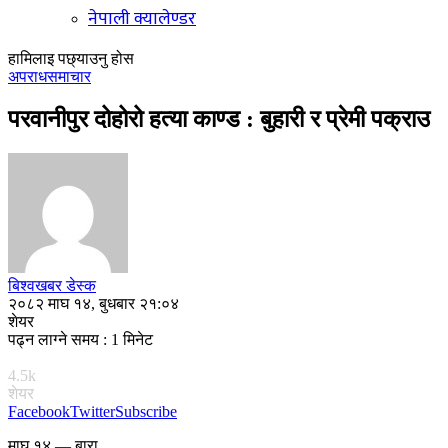
नेपाली क्यालेण्डर
हामिलाइ पछ्याउनु होस
अपराध
समाचार
परवानीपुर दोहोरो हत्या काण्ड : बुहारी र प्रेमी पक्राउ
बिश्वखबर डेस्क
२०८२ माघ १४, बुधबार २१:०४
शेयर
पढ्न लाग्ने समय : 1 मिनेट
4.5k
शेयर
Facebook
Twitter
Subscribe
माघ १४ — बारा