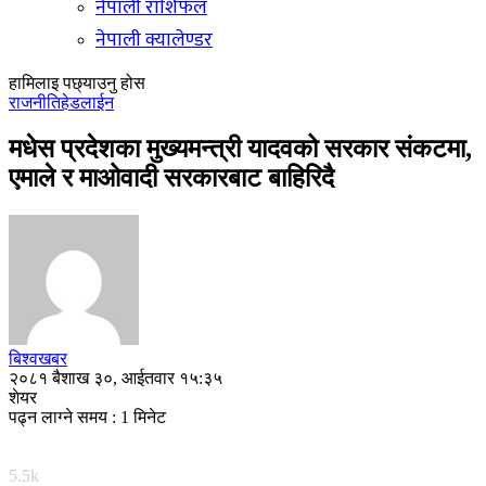
नेपाली राशिफल
नेपाली क्यालेण्डर
हामिलाइ पछ्याउनु होस
राजनीति
हेडलाईन
मधेस प्रदेशका मुख्यमन्त्री यादवको सरकार संकटमा,
एमाले र माओवादी सरकारबाट बाहिरिदै
बिश्वखबर
२०८१ बैशाख ३०, आईतवार १५:३५
शेयर
पढ्न लाग्ने समय : 1 मिनेट
5.5k