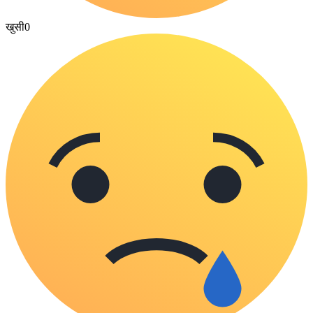
खुसी
0