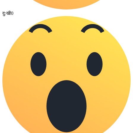
दुःखी
0