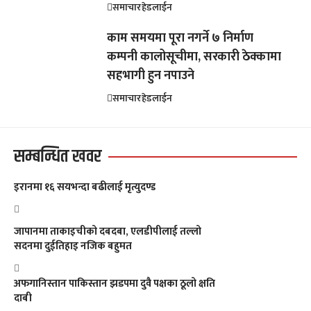
समाचार
हेडलाईन
काम समयमा पूरा नगर्ने ७ निर्माण
कम्पनी कालोसूचीमा, सरकारी ठेक्कामा
सहभागी हुन नपाउने
समाचार
हेडलाईन
सम्बन्धित खवर
इरानमा १६ सयभन्दा बढीलाई मृत्युदण्ड
जापानमा ताकाइचीको दबदबा, एलडीपीलाई तल्लो
सदनमा दुईतिहाइ नजिक बहुमत
अफगानिस्तान पाकिस्तान झडपमा दुवै पक्षका ठूलो क्षति
दाबी