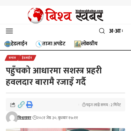
अ-आ
हेडलाईन
ताजा अपडेट
लोकप्रीय
समाज
हेडलाईन
पहुँचको आधारमा सशस्त्र प्रहरी
हवलदार बारामै रजाइँ गर्दै
पढ्न लाग्ने समय : 2 मिनेट
बिश्वखबर
२०८१ जेष्ठ ३०, बुधबार १७:११