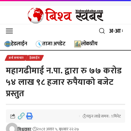
अ-आ
हेडलाईन
ताजा अपडेट
लोकप्रीय
अर्थ समाचार
हेडलाईन
महागढीमाई न.पा. द्वारा रु ७७ करोड
५४ लाख ९८ हजार रुपैयाको बजेट
प्रस्तुत
पढ्न लाग्ने समय : 1 मिनेट
बिश्वखबर
२०८१ असार ५, बुधबार २२:२७