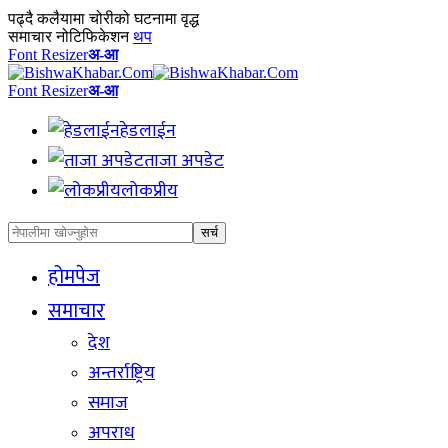
पढ्दै
कलैयामा चोरीको घटनामा वृद्ध
समाचार नोटिफिकेशन
थप
Font Resizer
अ-आ
Font Resizer
अ-आ
हेडलाईन
ताजा अपडेट
लोकप्रीय
होमपेज
समाचार
देश
अन्तर्राष्ट्रिय
समाज
अपराध