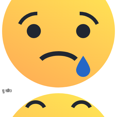
दुःखी
0