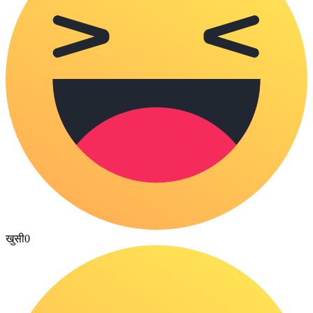
खुसी
0