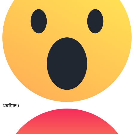
अचम्मित
0