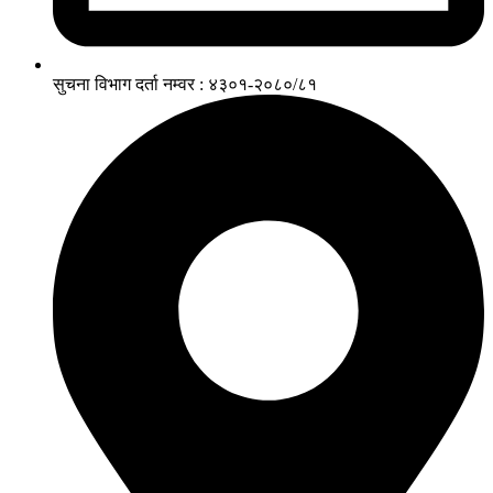
सुचना विभाग दर्ता नम्वर : ४३०१-२०८०/८१