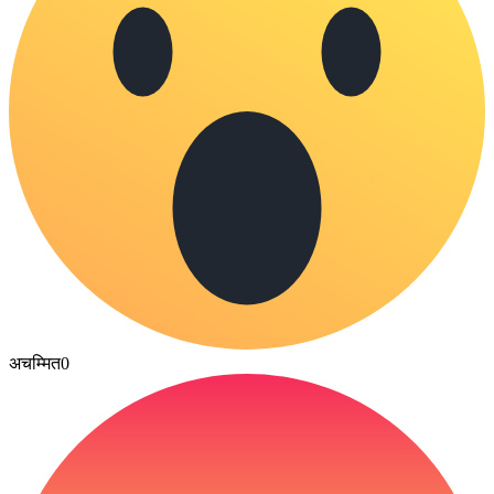
अचम्मित
0