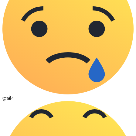
दुःखी
4