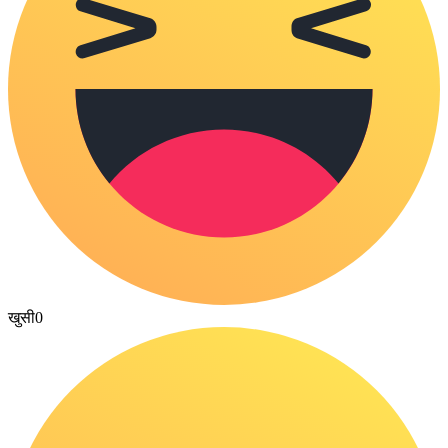
खुसी
0