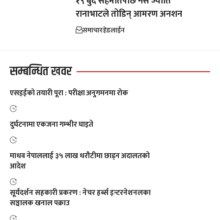
१९ बुँदे सहमतिपछि नर्स ज्योति
रानाभाटले तोडिन् आमरण अनशन
समाचार
हेडलाईन
सम्बन्धित खवर
एसइईको तयारी पूरा : परीक्षा अनुगमनमा रोक
दुर्घटनामा एकजना गम्भीर घाइते
माधव नेपाललाई ३५ लाख धरौटीमा छाड्न अदालतको
आदेश
सूर्यदर्शन सहकारी प्रकरण : नेचर हर्ब्स इन्टरनेशनलका
सञ्चालक खनाल पक्राउ