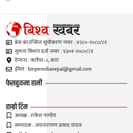
प्रेस काउन्सिल सूचीकरण नम्वर : ४२८०-२०८०/८१
सुचना विभाग दर्ता नम्वर : ४३०१-२०८०/८१
ठेगाना : कलैया–८, बारा
ईमेल : bmpmedianepal@gmail.com
फेसबुकमा हामी
हाम्रो टिम
अध्यक्ष : राकेश पाण्डेय
सम्पादक : जयनारायण प्रसाद यादव