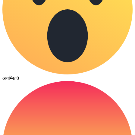
अचम्मित
0