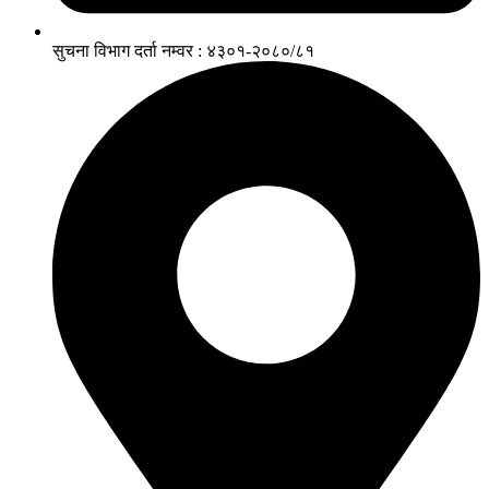
सुचना विभाग दर्ता नम्वर : ४३०१-२०८०/८१