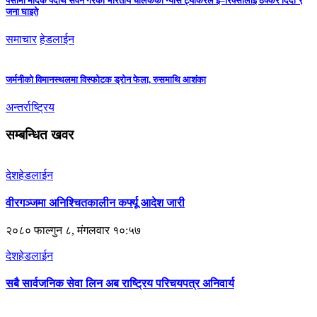
पर्सामा मादक पदार्थ सेवन गरेका भारतीय चालकको ग्यास ट्यांकरले ई–रिक्सालाई ठक्कर दिँदा ९
जना घाइते
समाचार
हेडलाईन
जर्मनीको विमानस्थलमा विस्फोटक ड्रोन फेला, रुसमाथि आशंका
अन्तर्राष्ट्रिय
सम्बन्धित खवर
देश
हेडलाईन
वीरगञ्जमा अनिश्चितकालीन कर्फ्यू आदेश जारी
२०८० फाल्गुन ८, मंगलवार १०:५७
देश
हेडलाईन
सबै सार्वजनिक सेवा लिन अब राष्ट्रिय परिचयपत्र अनिवार्य