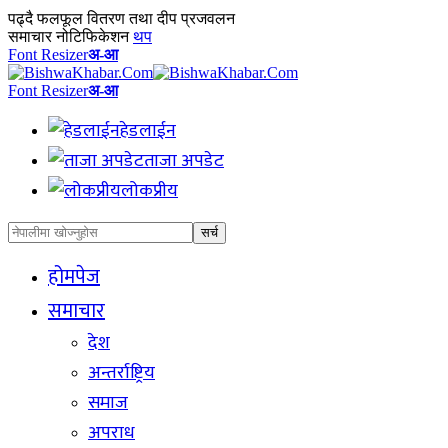
पढ्दै
फलफूल वितरण तथा दीप प्रजवलन
समाचार नोटिफिकेशन
थप
Font Resizer
अ-आ
Font Resizer
अ-आ
हेडलाईन
ताजा अपडेट
लोकप्रीय
होमपेज
समाचार
देश
अन्तर्राष्ट्रिय
समाज
अपराध