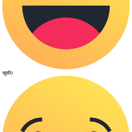
खुसी
0