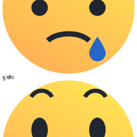
दुःखी
0