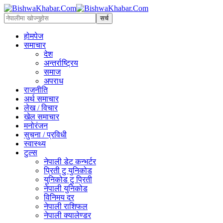
होमपेज
समाचार
देश
अन्तर्राष्ट्रिय
समाज
अपराध
राजनीति
अर्थ समाचार
लेख / विचार
खेल समाचार
मनोरंजन
सुचना / प्रविधी
स्वास्थ्य
टुल्स
नेपाली डेट कन्भर्टर
प्रिती टु युनिकोड
युनिकोड टु प्रिती
नेपाली युनिकोड
विनिमय दर
नेपाली राशिफल
नेपाली क्यालेण्डर