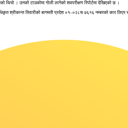
िएको थियो । उनको टाउकोमा गोली लागेको शवपरीक्षण रिपोर्टमा देखिएको छ ।
अधिकृत श्रीकान्त तिवारीको बागमती प्रदेश ०१–०२८च ७६१६ नम्बरको कार लिएर र