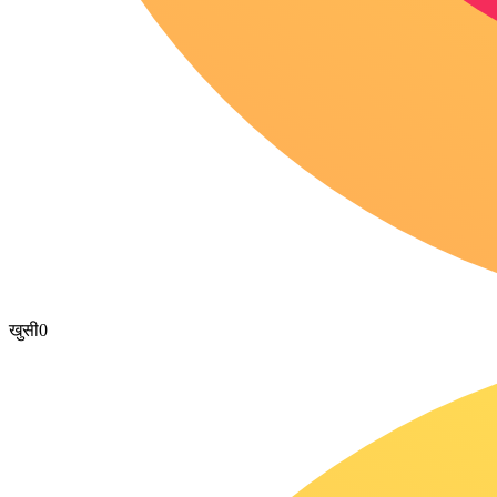
खुसी
0