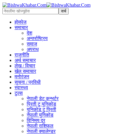
होमपेज
समाचार
देश
अन्तर्राष्ट्रिय
समाज
अपराध
राजनीति
अर्थ समाचार
लेख / विचार
खेल समाचार
मनोरंजन
सुचना / प्रविधी
स्वास्थ्य
टुल्स
नेपाली डेट कन्भर्टर
प्रिती टु युनिकोड
युनिकोड टु प्रिती
नेपाली युनिकोड
विनिमय दर
नेपाली राशिफल
नेपाली क्यालेण्डर