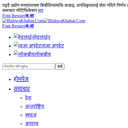
पढ्दै
उद्योग मन्त्रालयमा बिचौलियामाथि कडाइ, अनधिकृतलाई सेवा नदिने निर्णय 
समाचार नोटिफिकेशन
थप
Font Resizer
अ-आ
Font Resizer
अ-आ
हेडलाईन
ताजा अपडेट
लोकप्रीय
होमपेज
समाचार
देश
अन्तर्राष्ट्रिय
समाज
अपराध