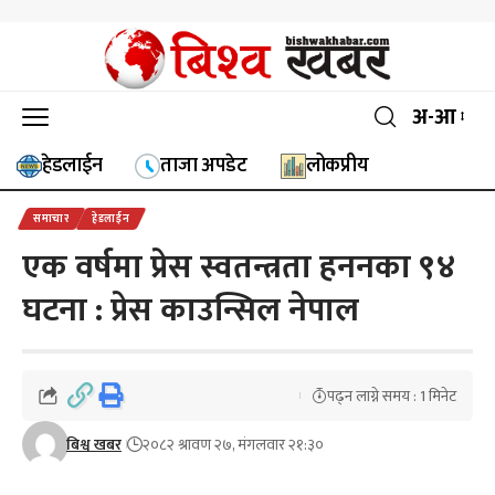
अ-आ
हेडलाईन
ताजा अपडेट
लोकप्रीय
समाचार
हेडलाईन
एक वर्षमा प्रेस स्वतन्त्रता हननका ९४
घटना : प्रेस काउन्सिल नेपाल
पढ्न लाग्ने समय : 1 मिनेट
बिश्व खबर
२०८२ श्रावण २७, मंगलवार २१:३०