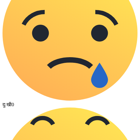
दुःखी
0