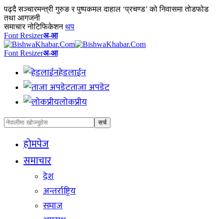
पढ्दै
सञ्चारमन्त्री गुरुङ र पुष्पकमल दाहाल ‘प्रचण्ड’ को निवासमा तोडफोड
तथा आगजनी
समाचार नोटिफिकेशन
थप
Font Resizer
अ-आ
Font Resizer
अ-आ
हेडलाईन
ताजा अपडेट
लोकप्रीय
होमपेज
समाचार
देश
अन्तर्राष्ट्रिय
समाज