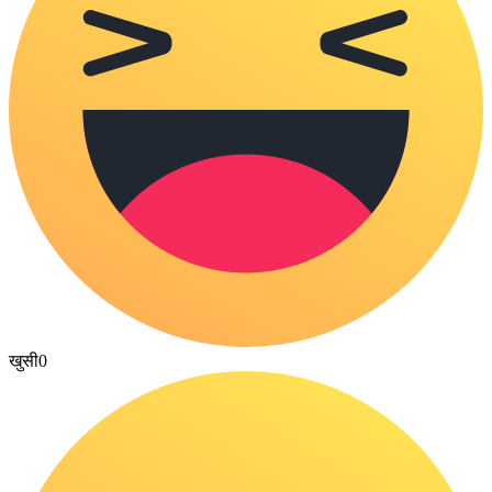
खुसी
0