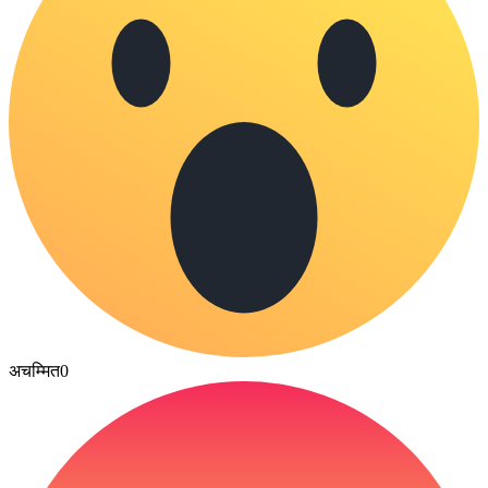
अचम्मित
0