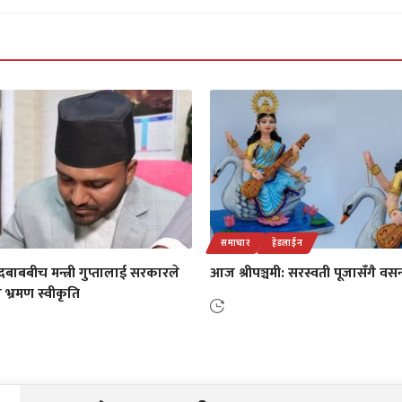
समाचार
हेडलाईन
बाबबीच मन्त्री गुप्तालाई सरकारले
आज श्रीपञ्चमी: सरस्वती पूजासँगै वस
 भ्रमण स्वीकृति