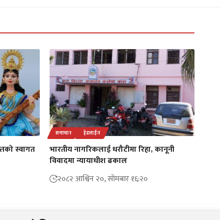
समाचार
हेडलाईन
न्तको स्वागत
भारतीय नागरिकलाई धरौटीमा रिहा, कानूनी
विवादमा न्यायाधीश ढकाल
२०८२ आश्विन २०, सोमबार १६:२०