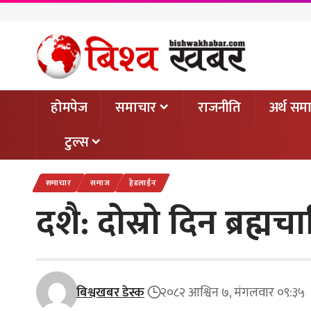
होमपेज
समाचार
राजनीति
अर्थ सम
टुल्स
समाचार
समाज
हेडलाईन
दशै: दोस्रो दिन ब्रह्म
बिश्वखबर डेस्क
२०८२ आश्विन ७, मंगलवार ०९:३५