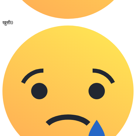
खुसी
0