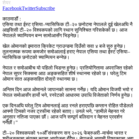
शेयर
Facebook
Twitter
Subscribe
काठमाडौं :
एसिया तथा ईस्ट एसिया–प्यासिफिक टी–२० छनोटमा नेपालले दुई खेलअघि नै
आइसिसी टी–२० विश्वकपको लागि स्थान सुनिश्चित गरिसकेको छ। आज
नेपालले च्याम्पियन बन्न सामोआसँग भिड्नेछ।
खेल ओमानको इमारात क्रिकेट ग्राउन्डमा दिउँसो सवा ४ बजे सुरु हुनेछ।
तुलनात्मक रूपमा कमजोर समोआलाई हराए नेपाल एसिया तथा ईस्ट एसिया–
प्यासिफिक छनोटको च्याम्पियन बन्नेछ।
नेपाल र समोआबीच यो पहिलो भिडन्त हुनेछ। प्रतियोगितामा अपराजित रहेको
नेपाल सुपर सिक्समा आठ अङ्कसहित शीर्ष स्थानमा रहेको छ। घरेलु टिम
ओमान सात अङ्कसहित दोस्रो स्थानमा छ।
अन्तिम दिन आज ओमानले जापानको सामना गर्नेछ। यदि ओमान विजयी भयो र
नेपाल समोआसँग हार्यो भने, रनरेटको आधारमा उपाधि विजेताको निर्णय हुनेछ।
एक दिनअघि घरेलु टिम ओमानलाई आठ रनले हराएपछि कप्तान रोहित पौडेलले
आफ्नो टिमको नजर ट्रफीमा रहेको बताए। उनले भने, “हामीले मेहनत गरे
अनुसार नतिजा पाएका छौं। आज पनि सम्पूर्ण बलिदान र मेहनत प्रदर्शन
गर्नेछौं।”
टी–२० विश्वकपको १०औँ संस्करण सन् २०२६ फेब्रुअरी–मार्चमा भारत र
श्रीलङ्कामा संयुक्त रूपमा आयोजना हुँदैछ। नेपालले आगामी विश्वकपमा अझ