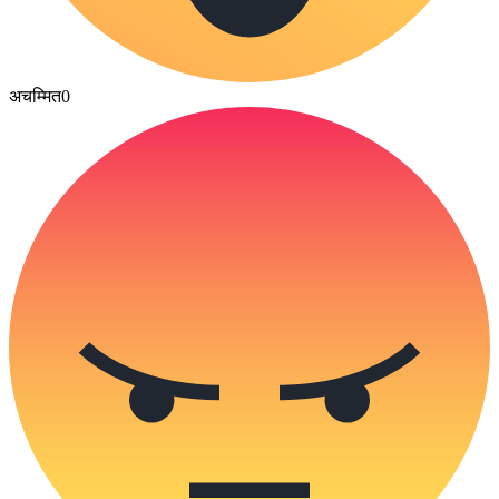
अचम्मित
0