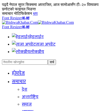
पढ्दै
नेपाल सुपर सिक्समा अपराजित, आज सामोआसँग टी–२० विश्वकप
छनोटको फाइनल भिडन्त
समाचार नोटिफिकेशन
थप
Font Resizer
अ-आ
Font Resizer
अ-आ
हेडलाईन
ताजा अपडेट
लोकप्रीय
होमपेज
समाचार
देश
अन्तर्राष्ट्रिय
समाज