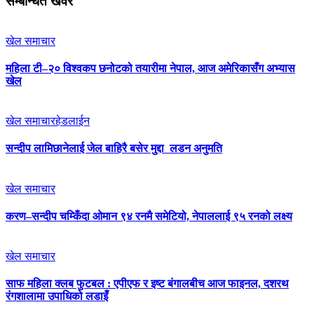
सम्बन्धित खवर
खेल समाचार
महिला टी–२० विश्वकप छनोटको तयारीमा नेपाल, आज अमेरिकासँग अभ्यास
खेल
खेल समाचार
हेडलाईन
सन्दीप लामिछानेलाई जेल बाहिरै बसेर मुद्दा लडन अनुमति
खेल समाचार
करण–सन्दीप चम्किँदा ओमान ९४ रनमै समेटियो, नेपाललाई ९५ रनको लक्ष्य
खेल समाचार
साफ महिला क्लब फुटबल : एपीएफ र इष्ट बंगालबीच आज फाइनल, दशरथ
रंगशालामा उपाधिको लडाइँ