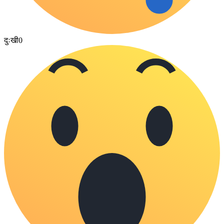
दुःखी
0