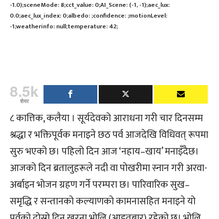
-1.0);sceneMode: 8;cct_value: 0;AI_Scene: (-1, -1);aec_lux:
0.0;aec_lux_index: 0;albedo: ;confidence: ;motionLevel:
-1;weatherinfo: null;temperature: 42;
8.5k
शेयर
८ कात्तिक, कलैया । सूर्यदेवको आराधना गरी चार दिनसम्म
श्रद्धा र भक्तिपूर्वक मनाइने छठ पर्व आजदेखि विधिवत् रूपमा
सुरु भएको छ। पहिलो दिन आज ‘नहाय–खाय’ मनाइँदैछ।
आजको दिन ब्रतालुहरूले नदी वा पोखरीमा स्नान गरी अरवा-
अर्बाइन भोजन ग्रहण गर्ने परम्परा छ। पारिवारिक सुख–
समृद्धि र सन्तानको कल्याणको कामनासहित मनाइने यो
पर्वको दोस्रो दिन खरना भोलि (आइतबार) रहेको छ। भोलि