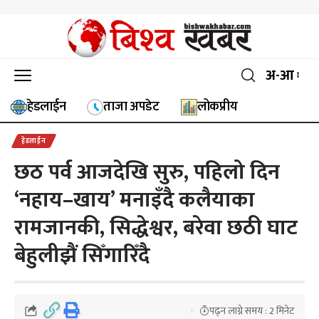
अ-आ
हेडलाईन
ताजा अपडेट
लोकप्रीय
हेडलाईन
छठ पर्व आजदेखि सुरु, पहिलो दिन
‘नहाय–खाय’ मनाइँदै कलैयाका
रामजानकी, सिद्धेश्वर, बरेवा छठी घाट
बेहुलीझैं सिँगारिँदै
पढ्न लाग्ने समय : 2 मिनेट