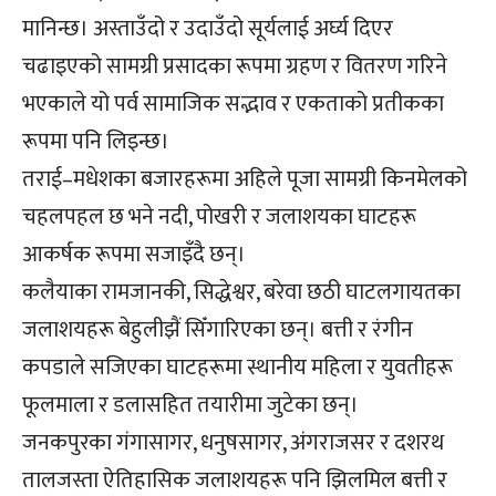
मानिन्छ। अस्ताउँदो र उदाउँदो सूर्यलाई अर्घ्य दिएर
चढाइएको सामग्री प्रसादका रूपमा ग्रहण र वितरण गरिने
भएकाले यो पर्व सामाजिक सद्भाव र एकताको प्रतीकका
रूपमा पनि लिइन्छ।
तराई–मधेशका बजारहरूमा अहिले पूजा सामग्री किनमेलको
चहलपहल छ भने नदी, पोखरी र जलाशयका घाटहरू
आकर्षक रूपमा सजाइँदै छन्।
कलैयाका रामजानकी, सिद्धेश्वर, बरेवा छठी घाटलगायतका
जलाशयहरू बेहुलीझैं सिँगारिएका छन्। बत्ती र रंगीन
कपडाले सजिएका घाटहरूमा स्थानीय महिला र युवतीहरू
फूलमाला र डलासहित तयारीमा जुटेका छन्।
जनकपुरका गंगासागर, धनुषसागर, अंगराजसर र दशरथ
तालजस्ता ऐतिहासिक जलाशयहरू पनि झिलमिल बत्ती र