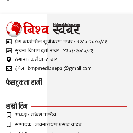
प्रेस काउन्सिल सूचीकरण नम्वर : ४२८०-२०८०/८१
सुचना विभाग दर्ता नम्वर : ४३०१-२०८०/८१
ठेगाना : कलैया–८, बारा
ईमेल : bmpmedianepal@gmail.com
फेसबुकमा हामी
हाम्रो टिम
अध्यक्ष : राकेश पाण्डेय
सम्पादक : जयनारायण प्रसाद यादव