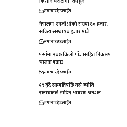
किसान धरौटीमा रिहा हुने
समाचार
हेडलाईन
नेपालमा एनजीओको संख्या ६० हजार,
सक्रिय संस्था १० हजार मात्रै
समाचार
हेडलाईन
पर्सामा २०७ किलो गाँजासहित पिकअप
चालक पक्राउ
समाचार
हेडलाईन
१९ बुँदे सहमतिपछि नर्स ज्योति
रानाभाटले तोडिन् आमरण अनशन
समाचार
हेडलाईन