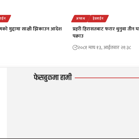
लाईन
अपराध
हेडलाईन
 मुद्दामा साक्षी झिकाउन आदेश
प्रहरी हिरासतबाट फरार थुनुवा तीन घण
पक्राउ
२०८१ माघ १३, आईतवार २१:३८
फेसबुकमा हामी