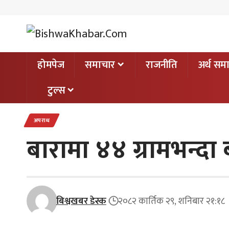
होमपेज
समाचार
राजनीति
अर्थ सम
टुल्स
अपराध
बारामा ४४ ग्रामभन्दा
बिश्वखबर डेस्क
२०८२ कार्तिक २९, शनिबार २१:१८