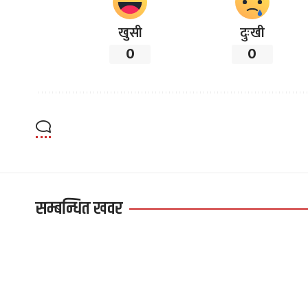
खुसी
दुःखी
0
0
सम्बन्धित खवर