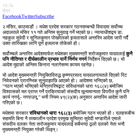
10.5k
शेयर
Facebook
Twitter
Subscribe
२ मंसिर, काठमाडौं । मधेश प्रदेश सरकार गठनसम्बन्धी विवादमा सर्वोच्च
अदालतले मंसिर ११ गते अन्तिम सुनुवाइ गर्ने भएको छ। न्यायाधीशद्वय डा.
नहकुल सुवेदी र सुनिलकुमार पोखरेलको इजलासले अन्तरिम आदेश जारी गर्दै
उक्त तारिखका लागि पूर्ण इजलास तोकेको हो।
सर्वोच्चले अन्तरिम आदेशमार्फत मधेशका मुख्यमन्त्री सरोजकुमार यादवलाई
कुनै
पनि नीतिगत र दीर्घकालीन प्रभाव पार्ने निर्णय नगर्न
निर्देशन दिएको छ। यो
आदेश मुद्दाको अन्तिम किनारा नलागेसम्म कायम रहनेछ।
यो आदेश मुख्यमन्त्री नियुक्तिविरुद्ध कृष्णप्रसाद यादवलगायतले दिएको रिट
निवेदनको प्रारम्भिक सुनुवाइपछि आएको हो। आदेशमा भनिएको छ,
“गठन भएको भनिएको मन्त्रिपरिषद्बाट संविधानको धारा १६८(४) बमोजिम
विश्वासको मत प्राप्त गर्ने प्रक्रियाको संसदीय मूल्यमान्यता विपरीत कुनै पनि
कार्य नगर्नू– नगराउनू,” भनी नियम ४९(२)(क) अनुसार अन्तरिम आदेश जारी
गरिएको छ।
मधेशमा सरकार
संविधानको धारा १६८(३)
बमोजिम गठन भएको हो। दलहरूबीच
सहमति बिना नै तत्कालीन प्रदेश प्रमुख सुमित्रा सुवेदी भण्डारीले एमाले
संसदीय दलका नेता सरोजकुमार यादवलाई सबैभन्दा ठूलो दलको नेता भन्दै
मुख्यमन्त्री नियुक्त गरेकी थिइन्।