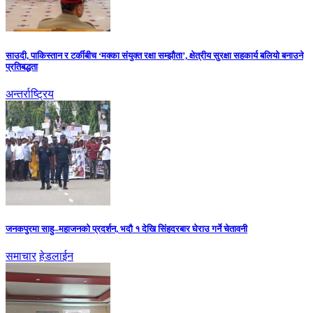
साउदी, पाकिस्तान र टर्कीबीच ‘मक्का संयुक्त रक्षा सम्झौता’, क्षेत्रीय सुरक्षा सहकार्य बलियो बनाउने
प्रतिबद्धता
अन्तर्राष्ट्रिय
जनकपुरमा साहु–महाजनको प्रदर्शन, भदौ १ देखि सिंहदरबार घेराउ गर्ने चेतावनी
समाचार
हेडलाईन