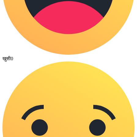
खुसी
0