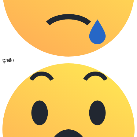
दुःखी
0