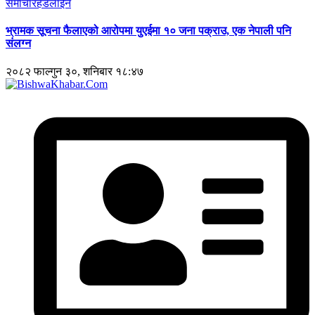
समाचार
हेडलाईन
भ्रामक सूचना फैलाएको आरोपमा युएईमा १० जना पक्राउ, एक नेपाली पनि
संलग्न
२०८२ फाल्गुन ३०, शनिबार १८:४७