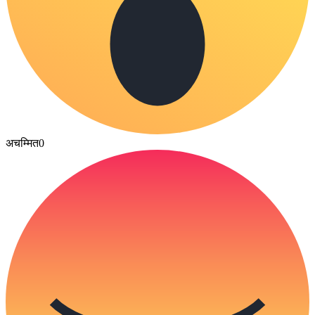
अचम्मित
0