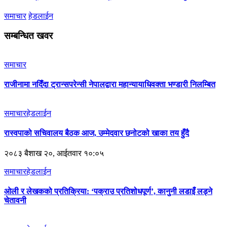
समाचार
हेडलाईन
सम्बन्धित खवर
समाचार
राजीनामा नदिँदा ट्रान्सपरेन्सी नेपालद्वारा महान्यायाधिवक्ता भण्डारी निलम्बित
समाचार
हेडलाईन
रास्वपाको सचिवालय बैठक आज, उम्मेदवार छनोटको खाका तय हुँदै
२०८३ बैशाख २०, आईतवार १०:०५
समाचार
हेडलाईन
ओली र लेखकको प्रतिक्रिया: ‘पक्राउ प्रतिशोधपूर्ण’, कानुनी लडाइँ लड्ने
चेतावनी