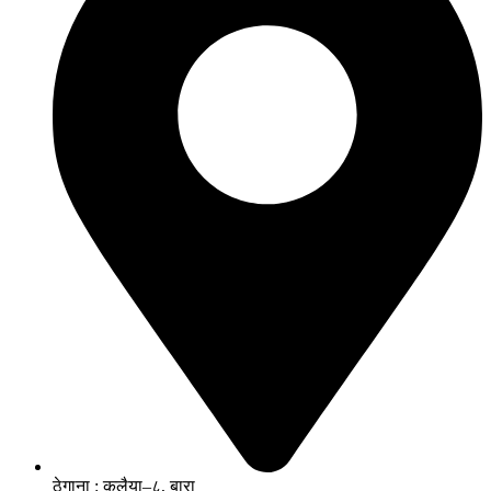
ठेगाना : कलैया–८, बारा