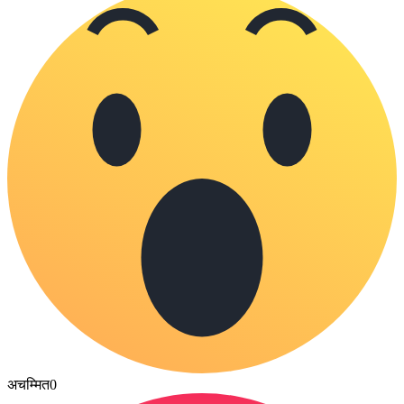
अचम्मित
0