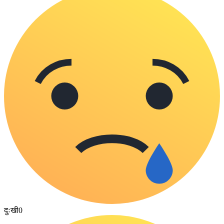
दुःखी
0