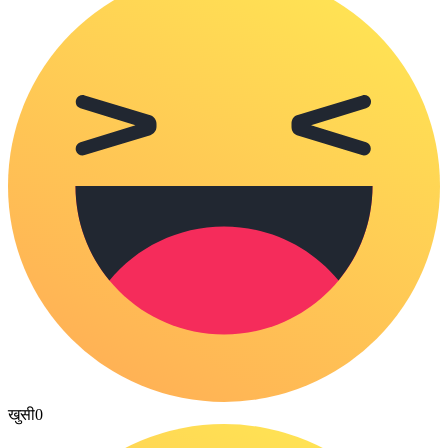
खुसी
0