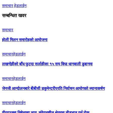
समाचार
हेडलाईन
सम्बन्धित खवर
समाचार
होली मिलन समारोहको आयोजना
समाचार
हेडलाईन
लखन्देहीको बाँध फुट्दा सर्लाहीका १५ सय बिघा धानबाली डुबानमा
समाचार
हेडलाईन
जेनजी आन्दोलनबारे बीबीसी डकुमेन्ट्रीप्रति निर्वाचन आयोगको ध्यानाकर्षण
समाचार
हेडलाईन
वीरगञ्जमा निषेधाज्ञा लागू, संवेदनशील क्षेत्रमा भीडभाड गर्न रोक