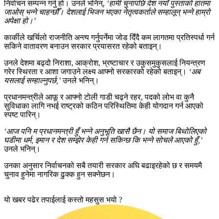
निर्वाचन सम्पन्न गर्नु हो। उनले भनिन्,
‘हामी चुनापछि देश नयाँ पुस्ताको हातमा
जाओस् भन्ने चाहन्छौँ। देशलाई भिजन भएका नेतृत्वकर्ताले सम्हालून् भन्ने हाम्रो
अपेक्षा हो।’
कार्कीले खर्चिलो राजनीति अन्त्य गर्नुपर्नेमा जोड दिँदै कम लागतमा प्रतिस्पर्धा गर्न
सकिने वातावरण बनाउन सरकार प्रयासरत रहेको बताइन्।
उनले देशमा बढ्दो निराशा, आक्रोश, भ्रष्टाचार र उकुसमुकुसलाई नियन्त्रण
गरेर स्थिरता र आशा जगाउने लक्ष्य आफ्नो सरकारको रहेको बताइन्।
‘अब
यसलाई सम्हाल्नुपर्छ,’
उनले भनिन्।
प्रधानमन्त्रीले आफू र आफ्नो टोली गाडी चढ्ने रहर, पदको लोभ वा कुनै
सुविधाका लागि नभई राष्ट्रको कठिन परिस्थितिमा केही योगदान गर्न आएको
स्पष्ट पारिन्।
‘आज पनि म प्रधानमन्त्री हुँ भन्ने अनुभूति खासै छैन। यो समाज बिथोलिएको
घडीमा धर्म, इमान र देश सम्झेर केही गर्न सकिन्छ कि भन्ने सोचले आएको हुँ,’
उनले भनिन्।
उनका अनुसार निर्वाचनको सबै तयारी सरकार अघि बढाइरहेको छ र समयमै
चुनाव हुनेमा नागरिक ढुक्क हुन सक्नेछन।
यो खबर पढेर तपाईलाई कस्तो महसुस भयो ?