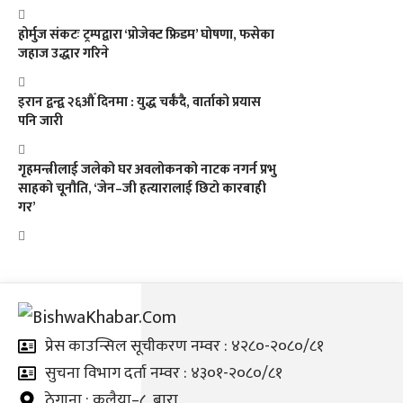
होर्मुज संकटः ट्रम्पद्वारा ‘प्रोजेक्ट फ्रिडम’ घोषणा, फसेका
जहाज उद्धार गरिने
इरान द्वन्द्व २६औँ दिनमा : युद्ध चर्कँदै, वार्ताको प्रयास
पनि जारी
गृहमन्त्रीलाई जलेको घर अवलोकनको नाटक नगर्न प्रभु
साहको चूनौति, ‘जेन–जी हत्यारालाई छिटो कारबाही
गर’
प्रेस काउन्सिल सूचीकरण नम्वर : ४२८०-२०८०/८१
सुचना विभाग दर्ता नम्वर : ४३०१-२०८०/८१
ठेगाना : कलैया–८, बारा