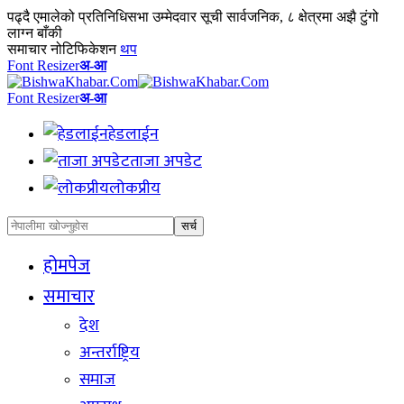
पढ्दै
एमालेको प्रतिनिधिसभा उम्मेदवार सूची सार्वजनिक, ८ क्षेत्रमा अझै टुंगो
लाग्न बाँकी
समाचार नोटिफिकेशन
थप
Font Resizer
अ-आ
Font Resizer
अ-आ
हेडलाईन
ताजा अपडेट
लोकप्रीय
होमपेज
समाचार
देश
अन्तर्राष्ट्रिय
समाज