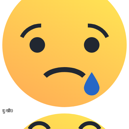
दुःखी
0