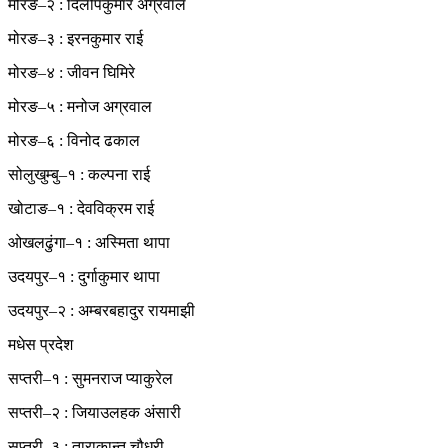
मोरङ–२ : दिलीपकुमार अग्रवाल
मोरङ–३ : इरनकुमार राई
मोरङ–४ : जीवन घिमिरे
मोरङ–५ : मनोज अग्रवाल
मोरङ–६ : विनोद ढकाल
सोलुखुम्बु–१ : कल्पना राई
खोटाङ–१ : देवविक्रम राई
ओखलढुंगा–१ : अस्मिता थापा
उदयपुर–१ : दुर्गाकुमार थापा
उदयपुर–२ : अम्बरबहादुर रायमाझी
मधेस प्रदेश
सप्तरी–१ : सुमनराज प्याकुरेल
सप्तरी–२ : जियाउलहक अंसारी
सप्तरी–३ : ताराकान्त चौधरी