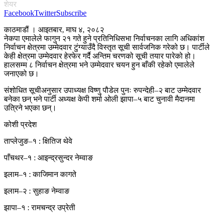
शेयर
Facebook
Twitter
Subscribe
काठमाडौं । आइतबार, माघ ४, २०८२
नेकपा एमालेले फागुन २१ गते हुने प्रतिनिधिसभा निर्वाचनका लागि अधिकांश
निर्वाचन क्षेत्रमा उम्मेदवार टुंग्याउँदै विस्तृत सूची सार्वजनिक गरेको छ। पार्टीले
केही क्षेत्रमा उम्मेदवार हेरफेर गर्दै अन्तिम चरणको सूची तयार पारेको हो।
हालसम्म ८ निर्वाचन क्षेत्रमा भने उम्मेदवार चयन हुन बाँकी रहेको एमालेले
जनाएको छ।
संशोधित सूचीअनुसार उपाध्यक्ष विष्णु पौडेल पुनः रुपन्देही–२ बाट उम्मेदवार
बनेका छन् भने पार्टी अध्यक्ष केपी शर्मा ओली झापा–५ बाट चुनावी मैदानमा
उत्रिने भएका छन्।
कोशी प्रदेश
ताप्लेजुङ–१ : क्षितिज थेवे
पाँचथर–१ : आइन्द्रसुन्दर नेम्वाङ
इलाम–१ : काजिमान कागते
इलाम–२ : सुहाङ नेम्वाङ
झापा–१ : रामचन्द्र उप्रेती