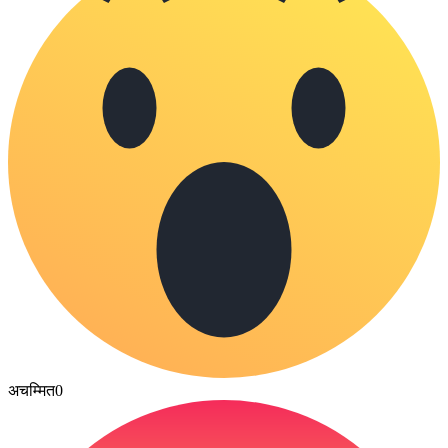
अचम्मित
0