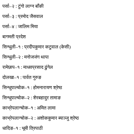
पर्सा–२ : टुंगो लाग्न बाँकी
पर्सा–३ : प्रमोद जैसवाल
पर्सा–४ : जालिम मिया
बागमती प्रदेश
सिन्धुली–१ : प्रदीपकुमार कटुवाल (केसी)
सिन्धुली–२ : मनोजजंग थापा
रामेछाप–१ : माधवप्रसाद ढुंगेल
दोलखा–१ : पार्वत गुरुङ
सिन्धुपाल्चोक–१ : होमनारायण श्रेष्ठ
सिन्धुपाल्चोक–२ : शेरबहादुर तामाङ
काभ्रेपलान्चोक–१ : अमित लामा
काभ्रेपलान्चोक–२ : अशोककुमार ब्याञ्जु श्रेष्ठ
धादिङ–१ : भूमी त्रिपाठी