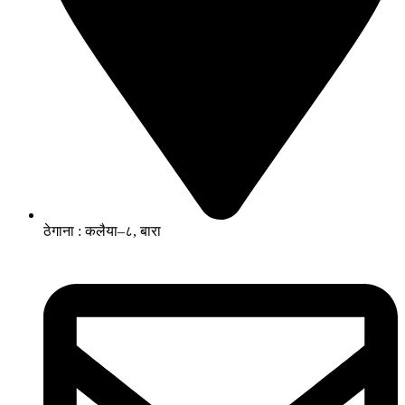
ठेगाना : कलैया–८, बारा