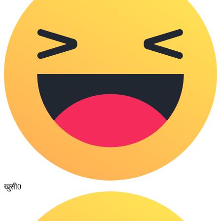
खुसी
0