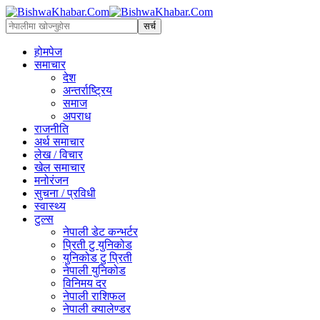
होमपेज
समाचार
देश
अन्तर्राष्ट्रिय
समाज
अपराध
राजनीति
अर्थ समाचार
लेख / विचार
खेल समाचार
मनोरंजन
सुचना / प्रविधी
स्वास्थ्य
टुल्स
नेपाली डेट कन्भर्टर
प्रिती टु युनिकोड
युनिकोड टु प्रिती
नेपाली युनिकोड
विनिमय दर
नेपाली राशिफल
नेपाली क्यालेण्डर