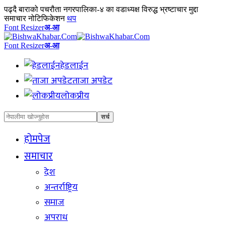
पढ्दै
बाराको पचरौता नगरपालिका-४ का वडाध्यक्ष विरुद्ध भ्रष्टाचार मुद्दा
समाचार नोटिफिकेशन
थप
Font Resizer
अ-आ
Font Resizer
अ-आ
हेडलाईन
ताजा अपडेट
लोकप्रीय
होमपेज
समाचार
देश
अन्तर्राष्ट्रिय
समाज
अपराध