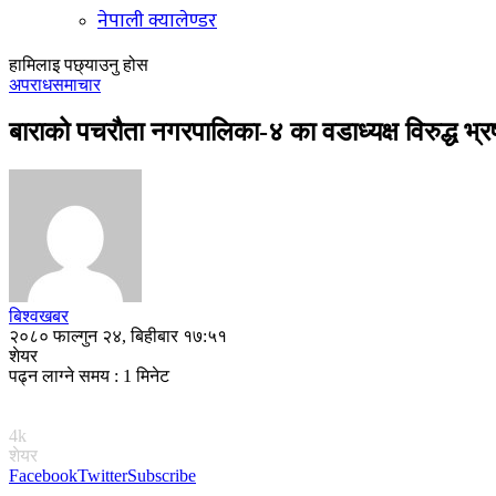
नेपाली क्यालेण्डर
हामिलाइ पछ्याउनु होस
अपराध
समाचार
बाराको पचरौता नगरपालिका-४ का वडाध्यक्ष विरुद्ध भ्रष्ट
बिश्वखबर
२०८० फाल्गुन २४, बिहीबार १७:५१
शेयर
पढ्न लाग्ने समय : 1 मिनेट
4k
शेयर
Facebook
Twitter
Subscribe