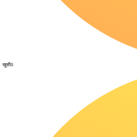
खुसी
0