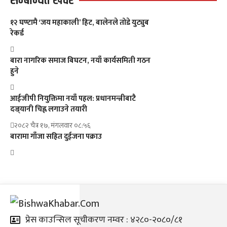
सम्बन्धित खवर
१२ घण्टामै ‘जय महाकाली’ हिट, बालेनले तोडे युट्युब
रेकर्ड
बारा नागरिक समाज बिघटन, नयाँ कार्यसमिती गठन
हुने
आईजीपी नियुक्तिमा नयाँ पहल: प्रधानमन्त्रीबाटै
दज्र्यानी चिह्न लगाउने तयारी
२०८२ चैत्र १७, मंगलवार ०८:५६
बारामा गाँजा सहित दुईजना पक्राउ
प्रेस काउन्सिल सूचीकरण नम्वर : ४२८०-२०८०/८१