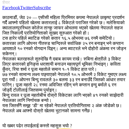
शेयर
Facebook
Twitter
Subscribe
काठमाडौं, जेठ २० — एसीसी महिला प्रिमियर कपमा नेपालले उत्कृष्ट प्रदर्शन
गर्दै आफ्नो पहिलो खेलमा कतारलाई ८ विकेटले पराजित गरेको छ। मलेसियाको
क्वालालम्पुरस्थित कोलेज तान्कु जाफर ओभलमा भएको खेलमा नेपालले सहज
जित निकाल्दै प्रतियोगिताको सुखद सुरुआत गरेको हो।
टस हारेर पहिले ब्याटिङ गरेको कतार १६.५ ओभरमा ७६ रनमै समेटियो।
कतारका लागि ओपनर गीतरुड चान्दिरुले सर्वाधिक २५ रन बनाइन् भने कप्तान
आयशाले १० रनको योगदान दिइन्। अन्य ब्याटरले भने दोहोरो अंकमा रन जोड्न
सकेनन्।
नेपालका बलरहरूले सुरुदेखि नै दबाब कायम राखे। रुबिना क्षेत्रीले ३ विकेट
लिएर कतारको इनिङ्स धराशायी बनाउन महत्वपूर्ण भूमिका निभाइन्। कविता
कुँवर, रिया शर्मा र पूजा महतोले समान १–१ विकेट हात पारे।
७७ रनको सामान्य लक्ष्य पछ्याएको नेपालले १०.५ ओभरमै २ विकेट गुमाएर लक्ष्य
पूरा गर्यो। ओपनर बिन्दु रावलले ३० बलमा ३३ रन बनाउँदै जितको आधार तयार
पारिन्। पूजा महतो २८ रनमा अविजित रहिन् भने कप्तान इन्दु बर्माले ६ रन
जोड्दै टोलीलाई जितसम्म पुर्याइन्।
बिन्दु रावल र पूजा महतोबीच दोस्रो विकेटका लागि भएको ४१ रनको साझेदारी
नेपालका लागि निर्णायक बन्यो।
यस जितसँगै समूह ‘डी’ मा रहेको नेपालले प्रतियोगितामा २ अंक जोडेको छ।
नेपालले अब आफ्नो दोस्रो खेलमा भुटानको सामना गर्नेछ।
यो खबर पढेर तपाईलाई कस्तो महसुस भयो ?