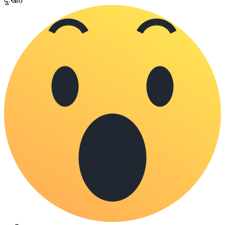
दुःखी
0