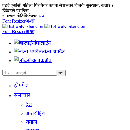
पढ्दै
एसीसी महिला प्रिमियर कपमा नेपालको विजयी सुरुआत, कतार ८
विकेटले पराजित
समाचार नोटिफिकेशन
थप
Font Resizer
अ-आ
Font Resizer
अ-आ
हेडलाईन
ताजा अपडेट
लोकप्रीय
होमपेज
समाचार
देश
अन्तर्राष्ट्रिय
समाज