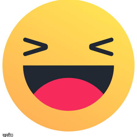
खुसी
0