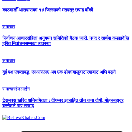
काठमाडौँ आसपासका १४ जिल्लाको मतपत्र छपाइ बाँकी
समाचार
निर्वाचन आचारसंहिता अनुगमन समितिको बैठक जारी, नगद र खर्चमा कडाइदेखि
हरित निर्वाचनसम्मका व्यवस्था
समाचार
दुई पक्ष एकताबद्ध, एनआरएनए अब एक ढोकाबालुवाटारमाबाट अघि बढ्ने
समाचार
हेडलाईन
टेरामक्स खरिद अनियमितता : दीगम्बर झासहित तीन जना दोषी, मोहनबहादुर
बस्नेतले पाए सफाइ