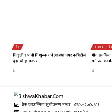
देश
समाचार
हे
विजुली र पानी निःशुल्क गर्न आजपा नगर कमिटीले
मौन अवधिमा
बुझायो ज्ञापनपत्र
गर्न प्रेस का
प्रेस काउन्सिल सूचीकरण नम्वर : ४२८०-२०८०/८१