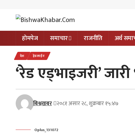
होमपेज
समाचार
राजनीति
अर्थ समा
देश
हेडलाईन
‘रेड एड्भाइजरी’ जार
बिश्वखबर
२०८१ असार २८, शुक्रबार १५:४७
Oplus_131072