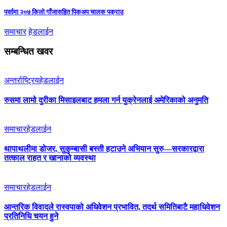
पर्सामा २०७ किलो गाँजासहित पिकअप चालक पक्राउ
समाचार
हेडलाईन
सम्बन्धित खवर
अन्तर्राष्ट्रिय
हेडलाईन
रुसमा लामो दुरीका मिसाइलबाट हमला गर्न युक्रेनलाई अमेरिकाको अनुमति
समाचार
हेडलाईन
थापाथलीमा डोजर, सुकुम्बासी बस्ती हटाउने अभियान सुरु—सरकारद्वारा
तत्काल राहत र खानाको व्यवस्था
समाचार
हेडलाईन
आन्तरिक विवादले रास्वपाको अधिवेशन प्रभावित, तदर्थ समितिबाटै महाधिवेशन
प्रतिनिधि चयन हुने