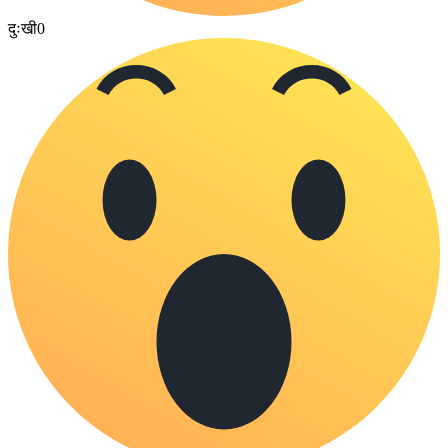
दुःखी
0