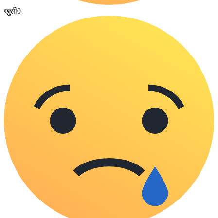
खुसी
0