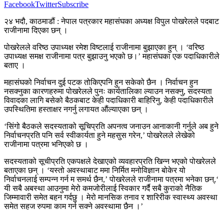
Facebook
Twitter
Subscribe
२४ भदौ, काठमाडौं : नेपाल पत्रकार महासंघका अध्यक्ष विपुल पोखरेलले पदबाट
राजीनामा दिएका छन् ।
पोखरेलले वरिष्ठ उपाध्यक्ष रमेश विष्टलाई राजीनामा बुझाएका हुन् । ‘वरिष्ठ
उपाध्यक्ष समक्ष राजीनामा पत्र बुझाउनु भएको छ।’ महासंघका एक पदाधिकारीले
बताए ।
महासंघको निर्वाचन दुई पटक तोकिएपनि हुन सकेको छैन । निर्वाचन हुन
नसक्नुका कारणहरुमा पोखरेलले पुनः कार्यतालिका ल्याउन नसक्नु, सदस्यता
विवादका लागि बसेको बैठकबाट केही पदाधिकारी बाहिरिनु, केही पदाधिकारीले
उपस्थितिमा हस्ताक्षर नगर्नु लगायत औंल्याएका छन् ।
‘सिंगो बैठकले सदस्यताको सूचिप्रति अपनत्व जनाउन आनाकानी गर्नुले अब हुने
निर्वाचनप्रति पनि सर्व स्वीकार्यता हुने महसुस गरेन,’ पोखरेलले लेखेको
राजीनामा पत्रमा भनिएको छ ।
सदस्यताको सूचीप्रति एकपक्षले देखाएको व्यवहारप्रति खिन्न भएको पोखरेलले
बताएका छन् । ‘यस्तो अवस्थाबाट ममा निर्मित मनोविज्ञान बोकेर यो
निर्वाचनलाई सम्पन्न गर्न म समर्थ छैन,’ पोखरेलले राजीनामा पत्रमा भनेका छन्,‘
यी सबै अबस्था आउनुमा मेरो कमजोरीलाई स्विकार गर्दै सबै कुराको नैतिक
जिम्मावारी समेत बहन गर्दछु । मेरो मानसिक तनाव र शारिरीक स्वास्थ्य अवस्था
समेत सहज रुपमा काम गर्न सक्ने अवस्थामा छैन ।’