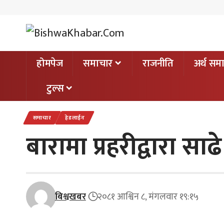
होमपेज
समाचार
राजनीति
अर्थ सम
टुल्स
समाचार
हेडलाईन
बारामा प्रहरीद्वारा स
बिश्वखबर
२०८१ आश्विन ८, मंगलवार १९:१५