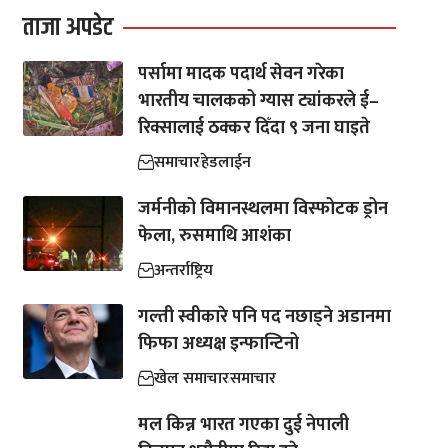
ताजा अपडेट
पर्सामा मादक पदार्थ सेवन गरेका
भारतीय चालकको ग्यास ट्यांकरले ई–
रिक्सालाई ठक्कर दिँदा ९ जना घाइते
समाचार
हेडलाईन
जर्मनीको विमानस्थलमा विस्फोटक ड्रोन
फेला, रुसमाथि आशंका
अन्तर्राष्ट्रिय
गल्ती स्वीकारे पनि पद नछाड्ने अडानमा
फिफा अध्यक्ष इन्फान्टिनो
खेल समाचार
समाचार
मल किन्न भारत गएका दुई नेपाली