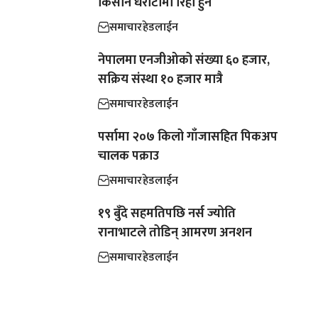
किसान धरौटीमा रिहा हुने
समाचार
हेडलाईन
नेपालमा एनजीओको संख्या ६० हजार,
सक्रिय संस्था १० हजार मात्रै
समाचार
हेडलाईन
पर्सामा २०७ किलो गाँजासहित पिकअप
चालक पक्राउ
समाचार
हेडलाईन
१९ बुँदे सहमतिपछि नर्स ज्योति
रानाभाटले तोडिन् आमरण अनशन
समाचार
हेडलाईन