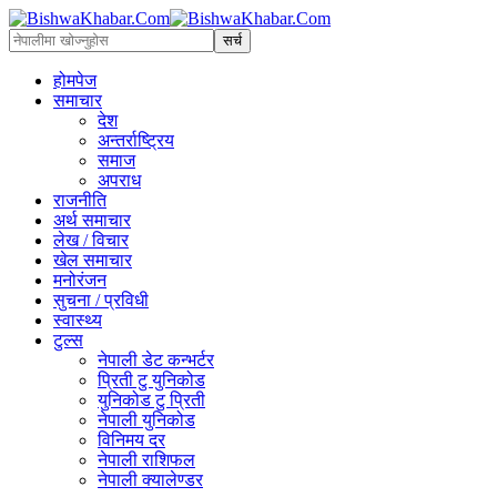
होमपेज
समाचार
देश
अन्तर्राष्ट्रिय
समाज
अपराध
राजनीति
अर्थ समाचार
लेख / विचार
खेल समाचार
मनोरंजन
सुचना / प्रविधी
स्वास्थ्य
टुल्स
नेपाली डेट कन्भर्टर
प्रिती टु युनिकोड
युनिकोड टु प्रिती
नेपाली युनिकोड
विनिमय दर
नेपाली राशिफल
नेपाली क्यालेण्डर