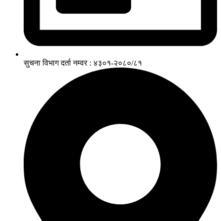
सुचना विभाग दर्ता नम्वर : ४३०१-२०८०/८१