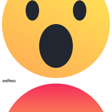
अचम्मित
0