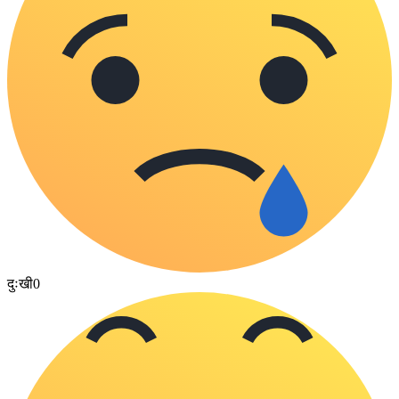
दुःखी
0