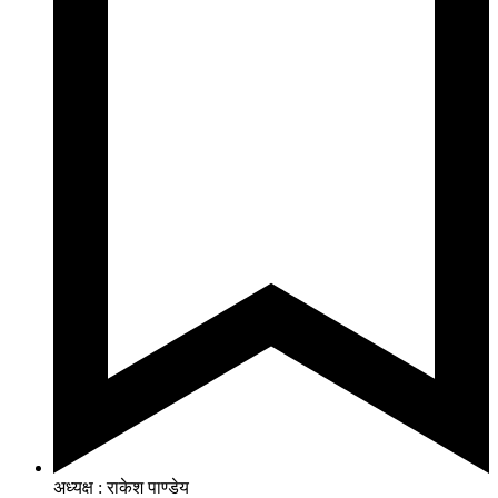
अध्यक्ष : राकेश पाण्डेय