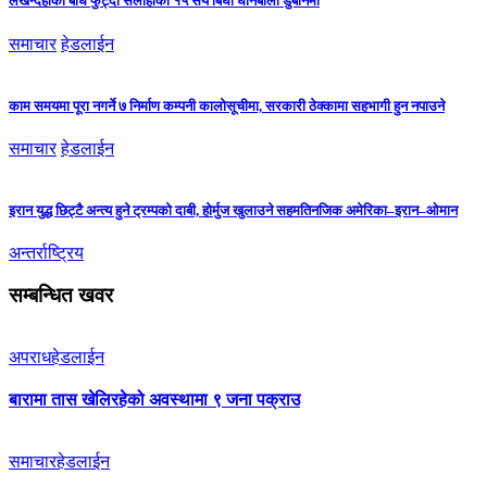
लखन्देहीको बाँध फुट्दा सर्लाहीका १५ सय बिघा धानबाली डुबानमा
समाचार
हेडलाईन
काम समयमा पूरा नगर्ने ७ निर्माण कम्पनी कालोसूचीमा, सरकारी ठेक्कामा सहभागी हुन नपाउने
समाचार
हेडलाईन
इरान युद्ध छिट्टै अन्त्य हुने ट्रम्पको दाबी, होर्मुज खुलाउने सहमतिनजिक अमेरिका–इरान–ओमान
अन्तर्राष्ट्रिय
सम्बन्धित खवर
अपराध
हेडलाईन
बारामा तास खेलिरहेको अवस्थामा ९ जना पक्राउ
समाचार
हेडलाईन