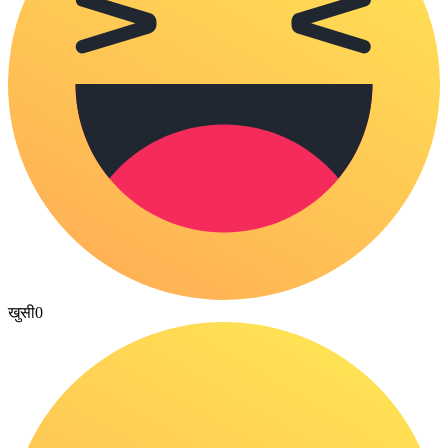
खुसी
0