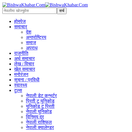
होमपेज
समाचार
देश
अन्तर्राष्ट्रिय
समाज
अपराध
राजनीति
अर्थ समाचार
लेख / विचार
खेल समाचार
मनोरंजन
सुचना / प्रविधी
स्वास्थ्य
टुल्स
नेपाली डेट कन्भर्टर
प्रिती टु युनिकोड
युनिकोड टु प्रिती
नेपाली युनिकोड
विनिमय दर
नेपाली राशिफल
नेपाली क्यालेण्डर