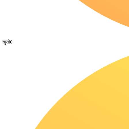
खुसी
0