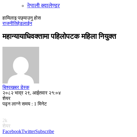
नेपाली क्यालेण्डर
हामिलाइ पछ्याउनु होस
राजनीति
हेडलाईन
महान्यायाधिवक्तामा पहिलोपटक महिला नियुक्त
बिश्वखबर डेस्क
२०८२ भाद्र २९, आईतवार २१:०४
शेयर
पढ्न लाग्ने समय : 1 मिनेट
2k
शेयर
Facebook
Twitter
Subscribe