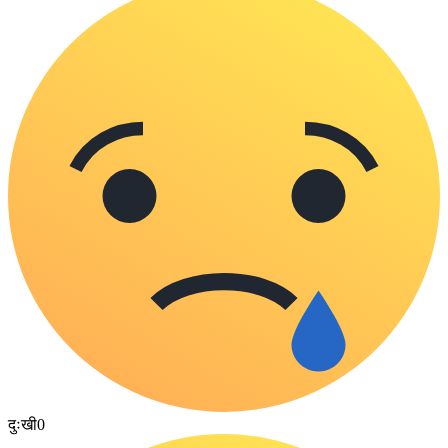
दुःखी
0