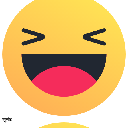
खुसी
0