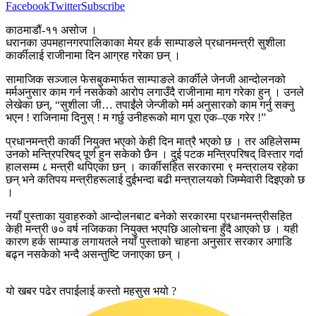
Facebook
Twitter
Subscribe
काठमाडौं-११ असोज ।
धरानका उपमहानगरपालिकाका मेयर हर्क साम्पाङले प्रधानमन्त्री सुशीला
कार्कीलाई राजीनामा दिन आग्रह गरेका छन् ।
सामाजिक सञ्जाल फेसबुकमार्फत साम्पाङले कार्कीले जेनजी आन्दोलनको
मर्मअनुसार काम गर्न नसकेको आरोप लगाउँदै राजीनामा माग गरेका हुन् । उनले
लेखेका छन्, “सुशीला जी… तपाईंले जेन्जीको मर्म अनुसारको काम गर्नु सक्नु
भएन ! राजिनामा दिनुस् ! म गर्छु उनीहरूको माग पूरा एक–एक गरेर !”
प्रधानमन्त्री कार्की नियुक्त भएको केही दिन मात्रै भएको छ । तर अहिलेसम्म
उनको मन्त्रिपरिषद् पूर्ण हुन सकेको छैन । दुई पटक मन्त्रिपरिषद् विस्तार गर्दा
हालसम्म ८ मन्त्री थपिएका छन् । कार्कीसहित सरकारमा ९ मन्त्रालय रहेका
छन् भने कतिपय मन्त्रीहरूलाई दुईभन्दा बढी मन्त्रालयको जिम्मेवारी दिइएको छ
।
नयाँ पुस्ताका युवाहरुको आन्दोलनबाट बनेको सरकारमा प्रधानमन्त्रीसहित
केही मन्त्री ७० वर्ष नजिकका नियुक्त भएपछि आलोचना हुँदै आएको छ । यही
कारण हर्क साम्पाङ लगायतले नयाँ पुस्ताको चाहना अनुसार सरकार अगाडि
बढ्न नसकेको भन्दै असन्तुष्टि जनाएका छन् ।
यो खबर पढेर तपाईलाई कस्तो महसुस भयो ?