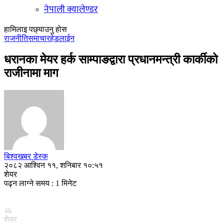
नेपाली क्यालेण्डर
हामिलाइ पछ्याउनु होस
राजनीति
समाचार
हेडलाईन
धरानका मेयर हर्क साम्पाङद्वारा प्रधानमन्त्री कार्कीको
राजीनामा माग
बिश्वखबर डेस्क
२०८२ आश्विन ११, शनिबार १०:५१
शेयर
पढ्न लाग्ने समय : 1 मिनेट
4k
शेयर