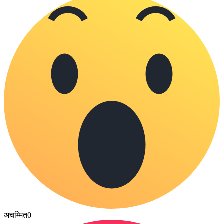
अचम्मित
0