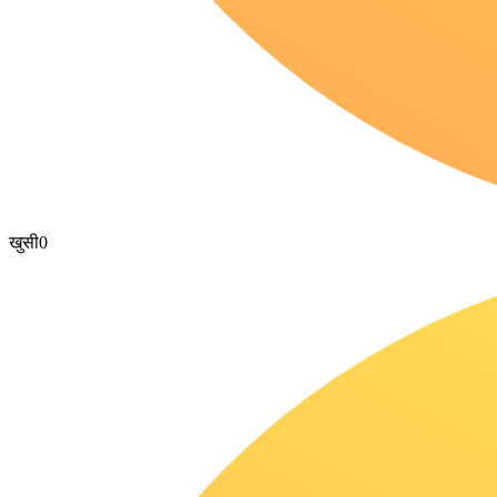
खुसी
0