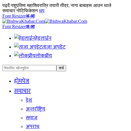
पढ्दै
पशुपतिमा महाशिवरात्रि तयारी तीव्र, नागा बाबाहरू आउन थाले
समाचार नोटिफिकेशन
थप
Font Resizer
अ-आ
Font Resizer
अ-आ
हेडलाईन
ताजा अपडेट
लोकप्रीय
होमपेज
समाचार
देश
अन्तर्राष्ट्रिय
समाज
अपराध