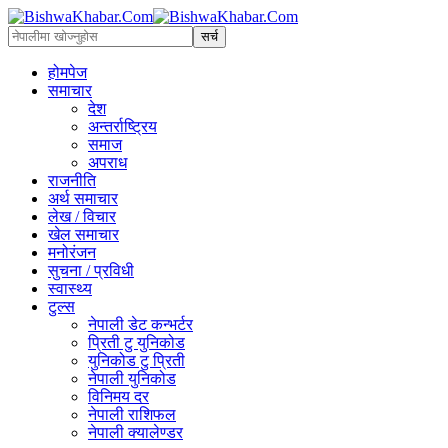
होमपेज
समाचार
देश
अन्तर्राष्ट्रिय
समाज
अपराध
राजनीति
अर्थ समाचार
लेख / विचार
खेल समाचार
मनोरंजन
सुचना / प्रविधी
स्वास्थ्य
टुल्स
नेपाली डेट कन्भर्टर
प्रिती टु युनिकोड
युनिकोड टु प्रिती
नेपाली युनिकोड
विनिमय दर
नेपाली राशिफल
नेपाली क्यालेण्डर