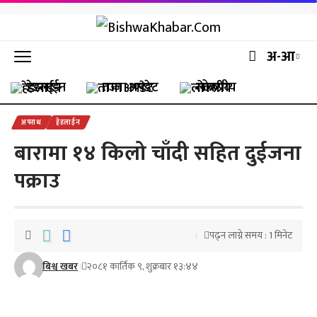
अ-आ
हेडलाईन
ताजा अपडेट
लोकप्रीय
अपराध
हेडलाईन
बारामा १४ किलो चाँदी सहित दुईजना
पक्राउ
पढ्न लाग्ने समय : 1 मिनेट
बिश्व खबर
२०८१ कार्तिक ९, शुक्रबार १३:४४