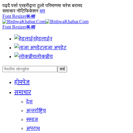
पढ्दै
पर्सा प्रहरीद्वारा ठुलो परिमाणमा चरेस बरामद
समाचार नोटिफिकेशन
थप
Font Resizer
अ-आ
Font Resizer
अ-आ
हेडलाईन
ताजा अपडेट
लोकप्रीय
होमपेज
समाचार
देश
अन्तर्राष्ट्रिय
समाज
अपराध