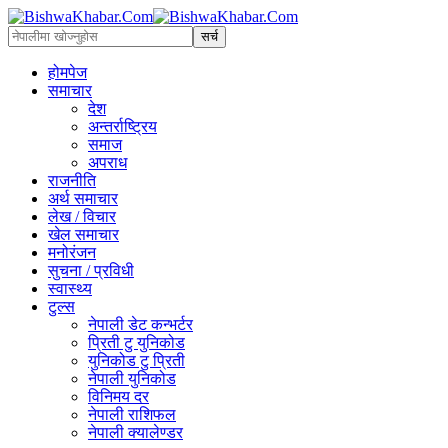
होमपेज
समाचार
देश
अन्तर्राष्ट्रिय
समाज
अपराध
राजनीति
अर्थ समाचार
लेख / विचार
खेल समाचार
मनोरंजन
सुचना / प्रविधी
स्वास्थ्य
टुल्स
नेपाली डेट कन्भर्टर
प्रिती टु युनिकोड
युनिकोड टु प्रिती
नेपाली युनिकोड
विनिमय दर
नेपाली राशिफल
नेपाली क्यालेण्डर