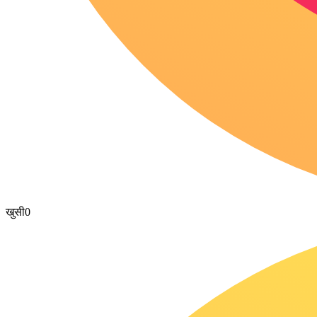
खुसी
0