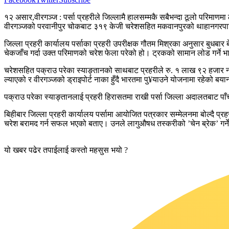
१२ असार,वीरगञ्ज : पर्सा प्रहरीले जिल्लामै हालसम्मकै सबैभन्दा ठूलो परिमाण
वीरगञ्जको परवानीपुर चोकबाट ३१९ केजी चरेशसहित मकवानपुरको थाहानगरपालिका
जिल्ला प्रहरी कार्यालय पर्साका प्रहरी उपरीक्षक गौतम मिश्रका अनुसार बुधबार
चेकजाँच गर्दा उक्त परिमाणको चरेश फेला परेको हो। ट्रकको सामान लोड गर्ने भ
चरेशसहित पक्राउ परेका स्याङ्तानको साथबाट प्रहरीले रु. १ लाख ९२ हजार 
ल्याएको र वीरगञ्जको ड्राइपोर्ट नाका हुँदै भारतमा पु¥याउने योजनामा रहेको बय
पक्राउ परेका स्याङ्तानलाई प्रहरी हिरासतमा राखी पर्सा जिल्ला अदालतबाट पा
बिहीबार जिल्ला प्रहरी कार्यालय पर्सामा आयोजित पत्रकार सम्मेलनमा बोल्दै प्
चरेश बरामद गर्न सफल भएको बताए। उनले लागुऔषध तस्करीको ’चेन ब्रेक’ गर्ने ग
यो खबर पढेर तपाईलाई कस्तो महसुस भयो ?