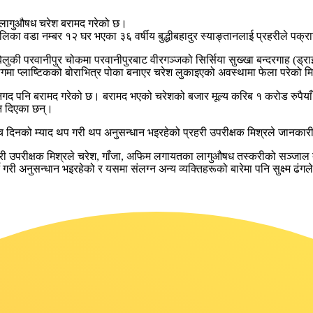
मा लागुऔषध चरेश बरामद गरेको छ।
 वडा नम्बर १२ घर भएका ३६ वर्षीय बुद्धीबहादुर स्याङ्तानलाई प्रहरीले पक्र
 बेलुकी परवानीपुर चोकमा परवानीपुरबाट वीरगञ्जको सिर्सिया सुख्खा बन्दरगाह (ड्
ागमा प्लाष्टिकको बोराभित्र पोका बनाएर चरेश लुकाइएको अवस्थामा फेला परेको म
नगद पनि बरामद गरेको छ। बरामद भएको चरेशको बजार मूल्य करिब १ करोड रुपैया
ान दिएका छन्।
ँच दिनको म्याद थप गरी थप अनुसन्धान भइरहेको प्रहरी उपरीक्षक मिश्रले जानकार
रहरी उपरीक्षक मिश्रले चरेश, गाँजा, अफिम लगायतका लागुऔषध तस्करीको सञ्जाल तो
री अनुसन्धान भइरहेको र यसमा संलग्न अन्य व्यक्तिहरूको बारेमा पनि सुक्ष्म ढं