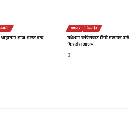
हेडलाईन
समाचार
हेडलाईन
आह्वानमा आज भारत बन्द
मधेशमा कांग्रेसबाट जित्ने एकमात्र उम्
फिरदोश आलम