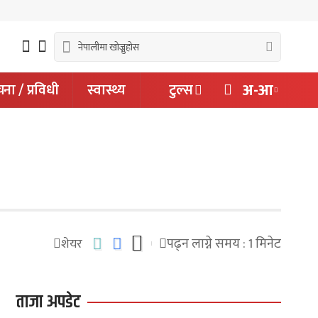
अ-आ
ना / प्रविधी
स्वास्थ्य
टुल्स
Font
Resizer
पढ्न लाग्ने समय : 1 मिनेट
शेयर
ताजा अपडेट