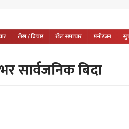
चार
लेख / विचार
खेल समाचार
मनोरंजन
सुच
शभर सार्वजनिक बिदा