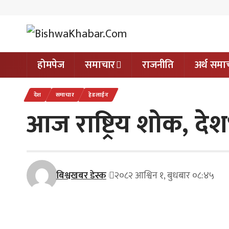
होमपेज
समाचार
राजनीति
अर्थ समा
देश
समाचार
हेडलाईन
आज राष्ट्रिय शोक, दे
बिश्वखबर डेस्क
२०८२ आश्विन १, बुधबार ०८:४५