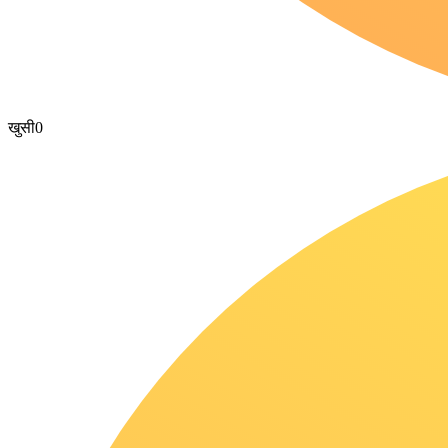
खुसी
0