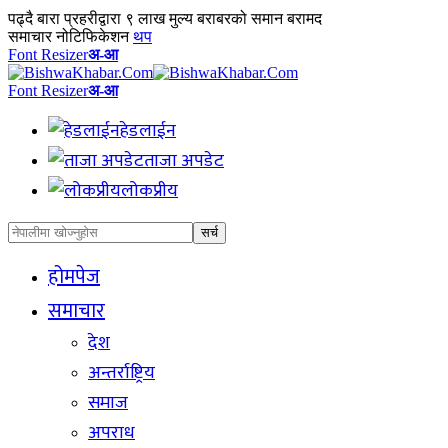
पढ्दै
बारा प्रहरीद्वारा ९ लाख मुल्य बराबरको समान बरामद
समाचार नोटिफिकेशन
थप
Font Resizer
अ-आ
Font Resizer
अ-आ
हेडलाईन
ताजा अपडेट
लोकप्रीय
होमपेज
समाचार
देश
अन्तर्राष्ट्रिय
समाज
अपराध