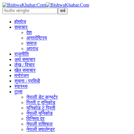
होमपेज
समाचार
देश
अन्तर्राष्ट्रिय
समाज
अपराध
राजनीति
अर्थ समाचार
लेख / विचार
खेल समाचार
मनोरंजन
सुचना / प्रविधी
स्वास्थ्य
टुल्स
नेपाली डेट कन्भर्टर
प्रिती टु युनिकोड
युनिकोड टु प्रिती
नेपाली युनिकोड
विनिमय दर
नेपाली राशिफल
नेपाली क्यालेण्डर